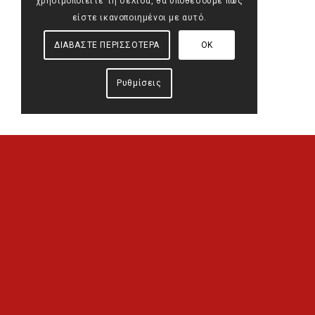
χρησιμοποιείτε τη σελίδα, θα υποθέσουμε πως
είστε ικανοποιημένοι με αυτό.
ΔΙΑΒΑΣΤΕ ΠΕΡΙΣΣΟΤΕΡΑ
ΟΚ
Ρυθμίσεις
Επι