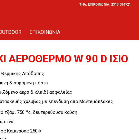
ΤΗΛ. ΕΠΙΚΟΙΝΩΝΙΑ: 2313 034721
OUTDOOR
ΕΠΙΚΟΙΝΩΝΙΑ
Ι ΑΕΡΟΘΕΡΜΟ W 90 D ΙΣΙΟ
 Θερμικής Απόδοσης
μενη & συρόμενη πόρτα
μιζόμενο αέρα & κλειδί ασφαλείας
κατασκευής χάλυβας με επένδυση από Mαντεμόπλακες
o
κό τζάμι 750
c, δευτερεύουσα καύση
υρτίνα
ρος Καμινάδας 250Φ