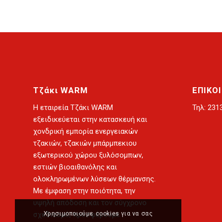
Τζάκι WARM
ΕΠΙΚΟ
Η
εταιρεία Τζάκι WARM
Τηλ: 231
εξειδικεύεται στην κατασκευή και
χονδρική εμπορία
ενεργειακών
τζακιών
,
τζακιών μπάρμπεκιου
εξωτερικού χώρου
ξυλόσομπων
,
εστιών βιοαιθανόλης
και
ολοκληρωμένων λύσεων θέρμανσης.
Με έμφαση στην ποιότητα, την
υψηλή απόδοση και τον σύγχρονο
Χρησιμοποιούμε cookies για να σας
σχεδιασμό, προσφέρουμε