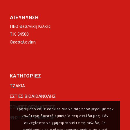
ΔΙΕΥΘΥΝΣΗ
ΠΕΟ Θεσ/νίκη Κιλκίς
Τ.Κ 54500
Θεσσαλονίκη
ΚΑΤΗΓΟΡΙΕΣ
ΤΖΑΚΙΑ
ΕΣΤΙΕΣ ΒΙΟΑΙΘΑΝΟΛΗΣ
ΣΟΜΠΕΣ ΘΕΡΜΑΣΤΡΕΣ
Χρησιμοποιούμε cookies για να σας προσφέρουμε την
καλύτερη δυνατή εμπειρία στη σελίδα μας. Εάν
ΨΗΣΤΑΡΙΕΣ BARBEQUE
συνεχίσετε να χρησιμοποιείτε τη σελίδα, θα
υποθέσουμε πως είστε ικανοποιημένοι με αυτό.