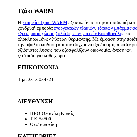
Τζάκι WARM
Η
εταιρεία Τζάκι WARM
εξειδικεύεται στην κατασκευή και
χονδρική εμπορία
ενεργειακών τζακιών
,
τζακιών μπάρμπεκι
εξωτερικού χώρου
ξυλόσομπων
,
εστιών βιοαιθανόλης
και
ολοκληρωμένων λύσεων θέρμανσης. Με έμφαση στην ποιότ
την υψηλή απόδοση και τον σύγχρονο σχεδιασμό, προσφέρ
αξιόπιστες λύσεις που εξασφαλίζουν οικονομία, άνεση και
ζεστασιά για κάθε χώρο.
ΕΠΙΚΟΙΝΩΝΙΑ
Τηλ: 2313 034721
ΔΙΕΥΘΥΝΣΗ
ΠΕΟ Θεσ/νίκη Κιλκίς
Τ.Κ 54500
Θεσσαλονίκη
ΚΑΤΗΓΟΡΙΕΣ