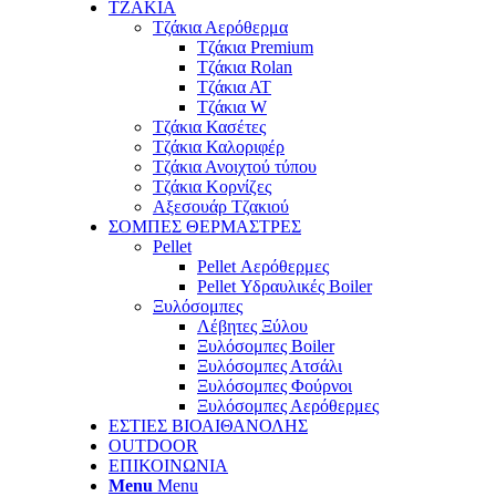
TZAKIA
Τζάκια Αερόθερμα
Τζάκια Premium
Τζάκια Rolan
Τζάκια ΑΤ
Τζάκια W
Τζάκια Κασέτες
Τζάκια Καλοριφέρ
Τζάκια Ανοιχτού τύπου
Τζάκια Κορνίζες
Αξεσουάρ Τζακιού
ΣΟΜΠΕΣ ΘΕΡΜΑΣΤΡΕΣ
Pellet
Pellet Αερόθερμες
Pellet Υδραυλικές Boiler
Ξυλόσομπες
Λέβητες Ξύλου
Ξυλόσομπες Boiler
Ξυλόσομπες Ατσάλι
Ξυλόσομπες Φούρνοι
Ξυλόσομπες Αερόθερμες
ΕΣΤΙΕΣ ΒΙΟΑΙΘΑΝΟΛΗΣ
OUTDOOR
ΕΠΙΚΟΙΝΩΝΙΑ
Menu
Menu