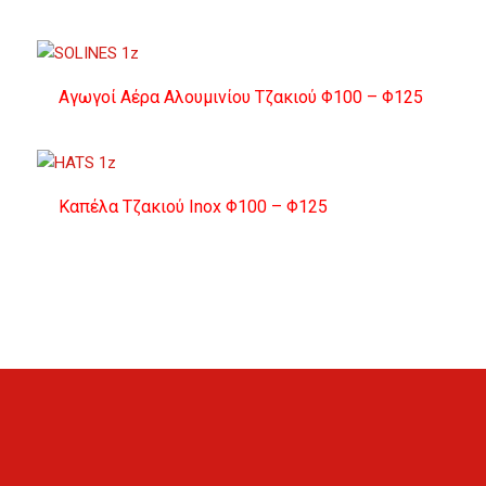
Αγωγοί Αέρα Αλουμινίου Τζακιού Φ100 – Φ125
Καπέλα Τζακιού Inox Φ100 – Φ125