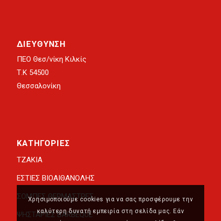
ΔΙΕΥΘΥΝΣΗ
ΠΕΟ Θεσ/νίκη Κιλκίς
Τ.Κ 54500
Θεσσαλονίκη
ΚΑΤΗΓΟΡΙΕΣ
ΤΖΑΚΙΑ
ΕΣΤΙΕΣ ΒΙΟΑΙΘΑΝΟΛΗΣ
ΣΟΜΠΕΣ ΘΕΡΜΑΣΤΡΕΣ
Χρησιμοποιούμε cookies για να σας προσφέρουμε την
καλύτερη δυνατή εμπειρία στη σελίδα μας. Εάν
ΨΗΣΤΑΡΙΕΣ BARBEQUE