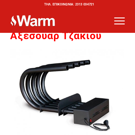
ΤΗΛ. ΕΠΙΚΟΙΝΩΝΙΑ: 2313 034721
Αξεσουάρ Τζακιού