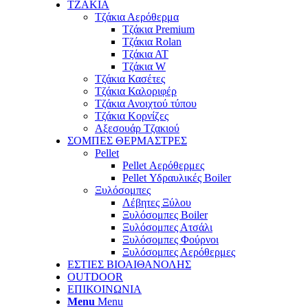
TZAKIA
Τζάκια Αερόθερμα
Τζάκια Premium
Τζάκια Rolan
Τζάκια ΑΤ
Τζάκια W
Τζάκια Κασέτες
Τζάκια Καλοριφέρ
Τζάκια Ανοιχτού τύπου
Τζάκια Κορνίζες
Αξεσουάρ Τζακιού
ΣΟΜΠΕΣ ΘΕΡΜΑΣΤΡΕΣ
Pellet
Pellet Αερόθερμες
Pellet Υδραυλικές Boiler
Ξυλόσομπες
Λέβητες Ξύλου
Ξυλόσομπες Boiler
Ξυλόσομπες Ατσάλι
Ξυλόσομπες Φούρνοι
Ξυλόσομπες Αερόθερμες
ΕΣΤΙΕΣ ΒΙΟΑΙΘΑΝΟΛΗΣ
OUTDOOR
ΕΠΙΚΟΙΝΩΝΙΑ
Menu
Menu