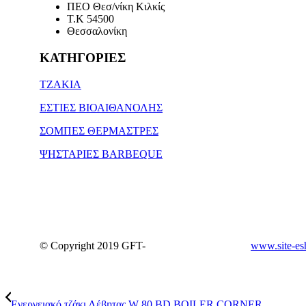
ΠΕΟ Θεσ/νίκη Κιλκίς
Τ.Κ 54500
Θεσσαλονίκη
ΚΑΤΗΓΟΡΙΕΣ
ΤΖΑΚΙΑ
ΕΣΤΙΕΣ ΒΙΟΑΙΘΑΝΟΛΗΣ
ΣΟΜΠΕΣ ΘΕΡΜΑΣΤΡΕΣ
ΨΗΣΤΑΡΙΕΣ BARBEQUE
© Copyright 2019 GFT-
www.site-es
Ενεργειακό τζάκι Λέβητας W 80 BD BOILER CORNER